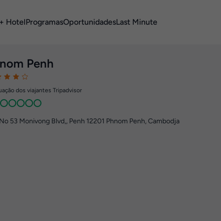
+ Hotel
Programas
Oportunidades
Last Minute
nom Penh
ação dos viajantes Tripadvisor
No 53 Monivong Blvd,
,
Penh 12201
Phnom Penh, Cambodja