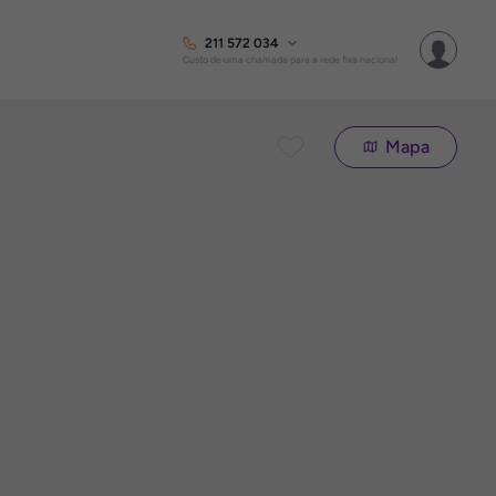
211 572 034
Custo de uma chamada para a rede fixa nacional
Mapa