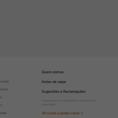
Quem somos
lização
Antes de viajar
Gerais
Sugestões e Reclamações
is
Queres enviar-nos sugestões ou escrever uma
reclamação?
es
Vê como o podes fazer »
idade