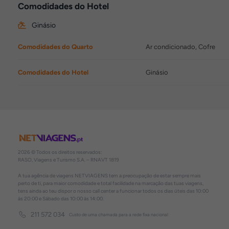
Comodidades do Hotel
Ginásio
Comodidades do Quarto
Ar condicionado, Cofre
Comodidades do Hotel
Ginásio
2026 © Todos os direitos reservados:
RASO, Viagens e Turismo S.A. – RNAVT 1819
A tua agência de viagens NETVIAGENS tem a preocupação de estar sempre mais
perto de ti, para maior comodidade e total facilidade na marcação das tuas viagens,
tens ainda ao teu dispor o nosso call center a funcionar todos os dias úteis das 10:00
às 20:00 e Sábado das 10:00 às 14:00.
211 572 034
Custo de uma chamada para a rede fixa nacional