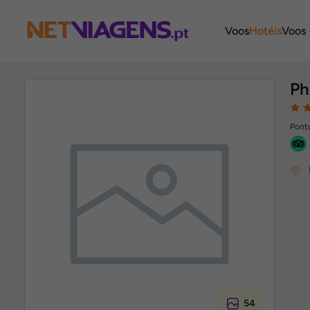
Navegação
Voos
Hotéis
Voos 
Ph
Pontu
54