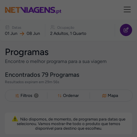
Navegação
Reagendar
Datas
Ocupação
o
01 Jun
08 Jun
2 Adultos, 1 Quarto
seu
Programa
Programas
Encontre o melhor programa para a sua viagem
Encontrados
79
Programas
Resultados expiram em 29m 56s
Filtros
Ordenar
Mapa
0
Não dispomos, de momento, de programas para datas que
selecionou. Vamos mostrar-lhe todo o produto que temos
disponível para destino que escolheu.