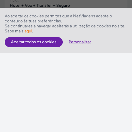
Inclui:
Hotel + Voo + Transfer + Seguro
Datas:
Ao aceitar os cookies permites que a NetViagens adapte o
Partidas/Entradas de
31 Ago 2026
a
07 Set 2026
conteúdo às tuas preferências.
Se continuares a navegar aceitarás a utilização de cookies no site.
Sabe mais
aqui
.
763€
633€
Aceitar todos os cookies
Personalizar
Ver Programa
por pessoa em Duplo
+ informações
Djerba
Dar Chick Yahia
Partidas de:
Porto