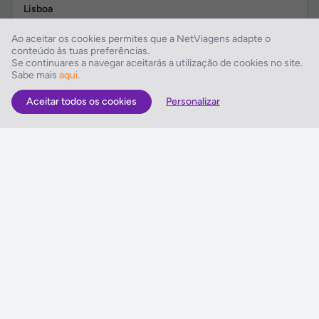
Lisboa
Regime:
Ao aceitar os cookies permites que a NetViagens adapte o
Tudo Incluído
conteúdo às tuas preferências.
Se continuares a navegar aceitarás a utilização de cookies no site.
Inclui:
Sabe mais
aqui
.
Hotel + Voo + Transfer + Seguro
Datas:
Aceitar todos os cookies
Personalizar
Partidas/Entradas de
12 Ago 2026
a
30 Nov 2026
1 175€
961€
Ver Programa
por pessoa em Duplo
+ informações
Dominicus