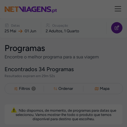
Navegação
Reagendar
Datas
Ocupação
o
25 Mai
01 Jun
2 Adultos, 1 Quarto
seu
Programa
Programas
Encontre o melhor programa para a sua viagem
Encontrados
34
Programas
Resultados expiram em 29m 51s
Filtros
Ordenar
Mapa
0
Não dispomos, de momento, de programas para datas que
selecionou. Vamos mostrar-lhe todo o produto que temos
disponível para destino que escolheu.