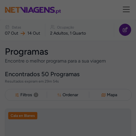
Navegação
Reagendar
Datas
Ocupação
o
07 Out
14 Out
2 Adultos, 1 Quarto
seu
Programa
Programas
Encontre o melhor programa para a sua viagem
Encontrados
50
Programas
Resultados expiram em 29m 53s
Filtros
Ordenar
Mapa
0
Cala en Blanes