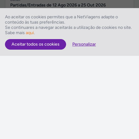
Partidas/Entradas de
12 Ago 2026
a
25 Out 2026
Ao aceitar os cookies permites que a NetViagens adapte o
536€
conteúdo às tuas preferências.
418€
Se continuares a navegar aceitarás a utilização de cookies no site.
Ver Programa
Sabe mais
aqui
.
por pessoa em Duplo
Aceitar todos os cookies
Personalizar
+ informações
Arenal d'en Castell
Sol Parc Hotel & Apartments
Partidas de:
Porto
Regime:
Só Alojamento