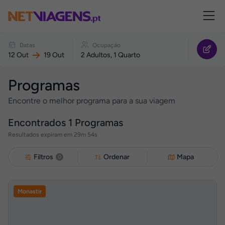
Navegação
Reagendar
Datas
Ocupação
o
12 Out
19 Out
2 Adultos, 1 Quarto
seu
Programa
Programas
Encontre o melhor programa para a sua viagem
Encontrados
1
Programas
Resultados expiram em 29m 54s
Filtros
Ordenar
Mapa
0
Monastir