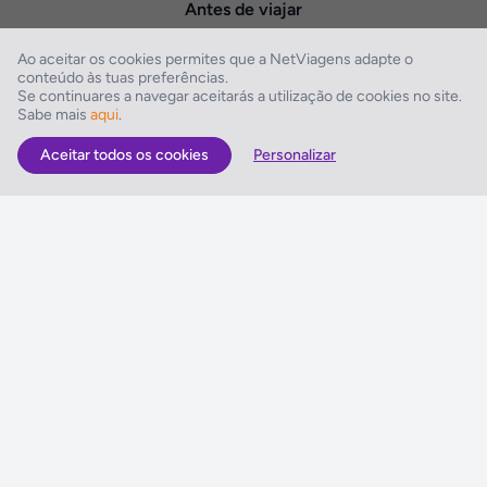
Antes de viajar
Sugestões e Reclamações
Ao aceitar os cookies permites que a NetViagens adapte o
conteúdo às tuas preferências.
Queres enviar-nos sugestões ou escrever uma reclamação?
Se continuares a navegar aceitarás a utilização de cookies no site.
Sabe mais
aqui
.
Vê como o podes fazer »
Aceitar todos os cookies
Personalizar
2026 © Todos os direitos reservados:
RASO, Viagens e Turismo S.A. – RNAVT 1819
A tua agência de viagens NETVIAGENS tem a preocupação de estar sempre
mais perto de ti, para maior comodidade e total facilidade na marcação das
tuas viagens, tens ainda ao teu dispor o nosso call center a funcionar todos