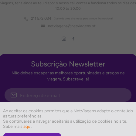
viagens, tens ainda ao teu dispor o nosso call center a funcionar todos os dias das
10:00 às 20:00
211 572 034
Custo de uma chamada para a rede fixa nacional
netviagens@netviagens.pt
Subscrição Newsletter
Não deixes escapar as melhores oportunidades e preços de
viagem. Subscreve já!
Subscrever
Ao aceitar os cookies permites que a NetViagens adapte o conteúdo
às tuas preferências.
Se continuares a navegar aceitarás a utilização de cookies no site.
Sabe mais
aqui
.