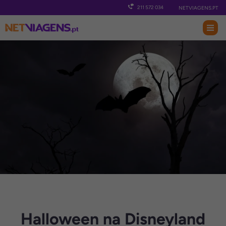
211 572 034
NETVIAGENS.PT
Nave
Halloween na Disneyland