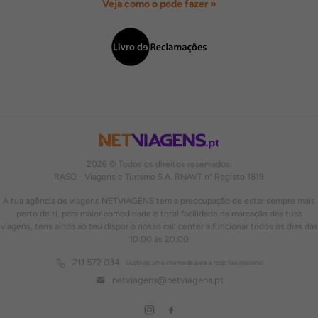
Veja como o pode fazer »
2026 © Todos os direitos reservados:
RASO - Viagens e Turismo S.A. RNAVT nº Registo 1819
A tua agência de viagens NETVIAGENS tem a preocupação de estar sempre mais
perto de ti, para maior comodidade e total facilidade na marcação das tuas
viagens, tens ainda ao teu dispor o nosso call center a funcionar todos os dias das
10:00 às 20:00
211 572 034
Custo de uma chamada para a rede fixa nacional
netviagens@netviagens.pt