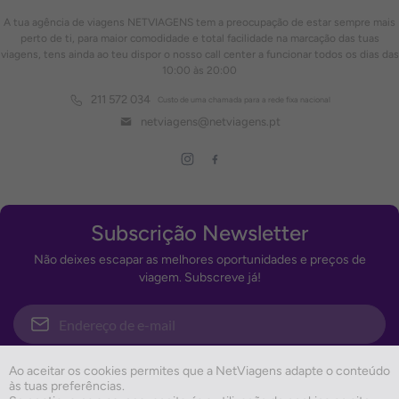
A tua agência de viagens NETVIAGENS tem a preocupação de estar sempre mais
perto de ti, para maior comodidade e total facilidade na marcação das tuas
viagens, tens ainda ao teu dispor o nosso call center a funcionar todos os dias das
10:00 às 20:00
211 572 034
Custo de uma chamada para a rede fixa nacional
netviagens@netviagens.pt
Subscrição Newsletter
Não deixes escapar as melhores oportunidades e preços de
viagem. Subscreve já!
Subscrever
Ao aceitar os cookies permites que a NetViagens adapte o conteúdo
às tuas preferências.