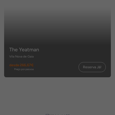
The Yeatman
Vila Nova de Gaia
desde
266,67€
Reserva Já!
Preço por pessoa