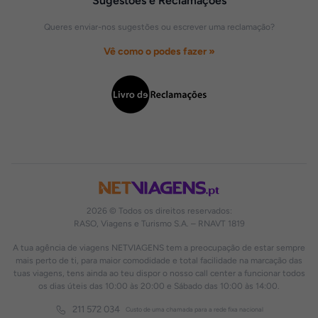
Sugestões e Reclamações
Queres enviar-nos sugestões ou escrever uma reclamação?
Vê como o podes fazer »
2026 © Todos os direitos reservados:
RASO, Viagens e Turismo S.A. – RNAVT 1819
A tua agência de viagens NETVIAGENS tem a preocupação de estar sempre
mais perto de ti, para maior comodidade e total facilidade na marcação das
tuas viagens, tens ainda ao teu dispor o nosso call center a funcionar todos
os dias úteis das 10:00 às 20:00 e Sábado das 10:00 às 14:00.
211 572 034
Custo de uma chamada para a rede fixa nacional