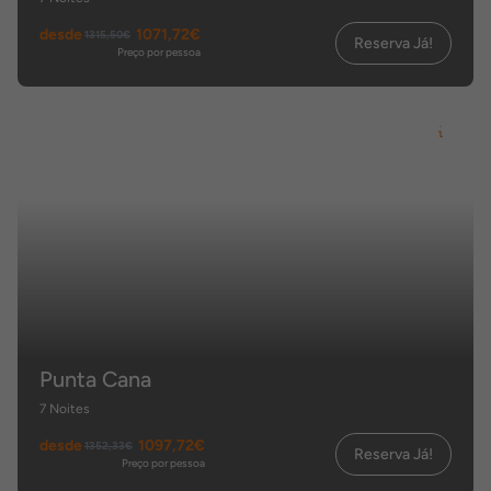
desde
1071,72€
1315,50€
Reserva Já!
Preço por pessoa
Punta Cana
7 Noites
desde
1097,72€
1352,33€
Reserva Já!
Preço por pessoa