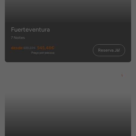
Fuerteventura
7 Noites
desde
545,48€
699,33€
Reserva Já!
Preço por pessoa