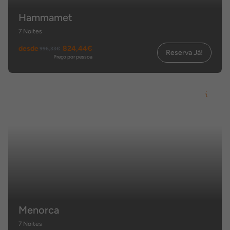
Hammamet
7 Noites
desde
824,44€
996,33€
Reserva Já!
Preço por pessoa
Menorca
7 Noites