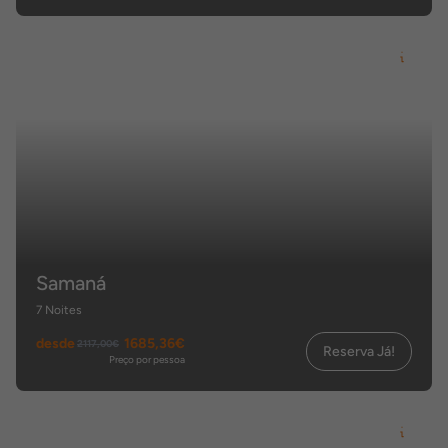
Samaná
7 Noites
desde
1685,36€
2117,00€
Reserva Já!
Preço por pessoa