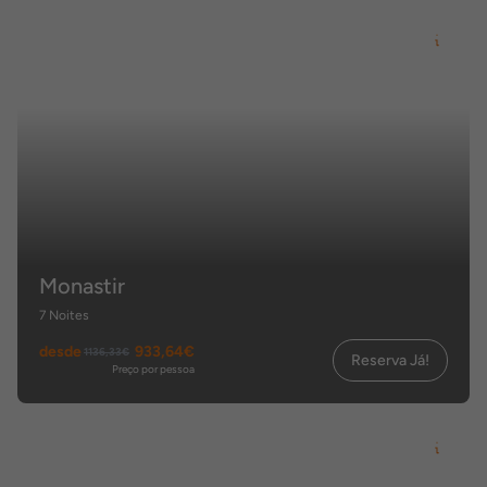
Monastir
7 Noites
desde
933,64€
1136,33€
Reserva Já!
Preço por pessoa