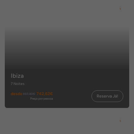
Ibiza
7 Noites
desde
742,62€
937,83€
Reserva Já!
Preço por pessoa