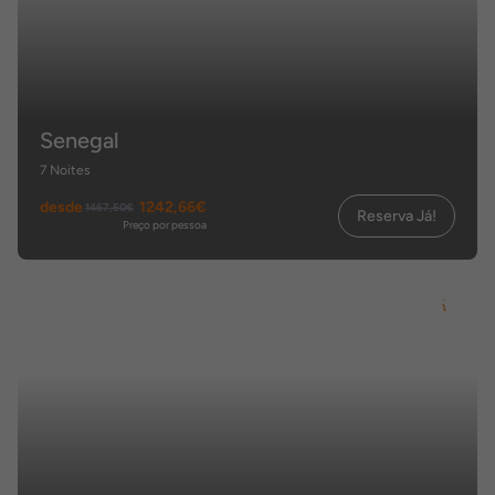
Senegal
7 Noites
desde
1242,66€
1467,50€
Reserva Já!
Preço por pessoa