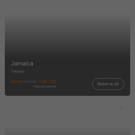
Jamaica
7 Noites
desde
1726,72€
2157,33€
Reserva Já!
Preço por pessoa