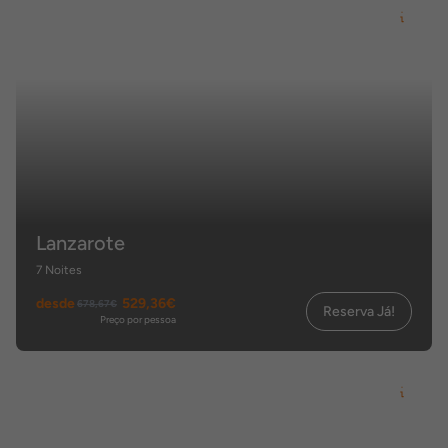
Lanzarote
7 Noites
desde
529,36€
678,67€
Reserva Já!
Preço por pessoa