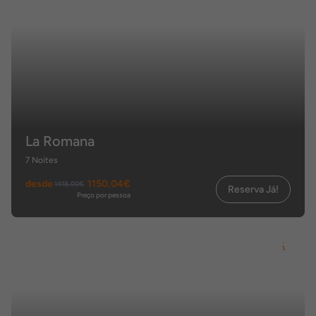
La Romana
7 Noites
desde
1150,04€
1418,00€
Reserva Já!
Preço por pessoa