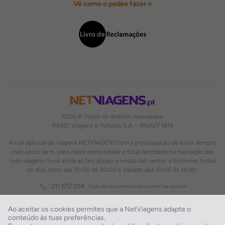
Vê como o podes fazer »
2026 © Todos os direitos reservados:
RASO, Viagens e Turismo S.A. – RNAVT 1819
A tua agência de viagens NETVIAGENS tem a preocupação de estar sempre
mais perto de ti, para maior comodidade e total facilidade na marcação das
tuas viagens, tens ainda ao teu dispor o nosso call center a funcionar todos
os dias úteis das 10:00 às 20:00 e Sábado das 10:00 às 14:00.
211 572 034
Custo de uma chamada para a rede fixa nacional
Ao aceitar os cookies permites que a NetViagens adapte o
conteúdo às tuas preferências.