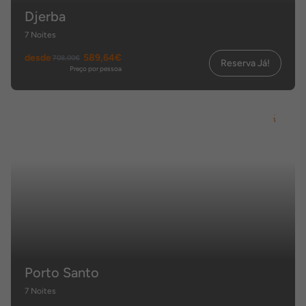
Djerba
7 Noites
desde
589,64€
708,00€
Reserva Já!
Preço por pessoa
Porto Santo
7 Noites