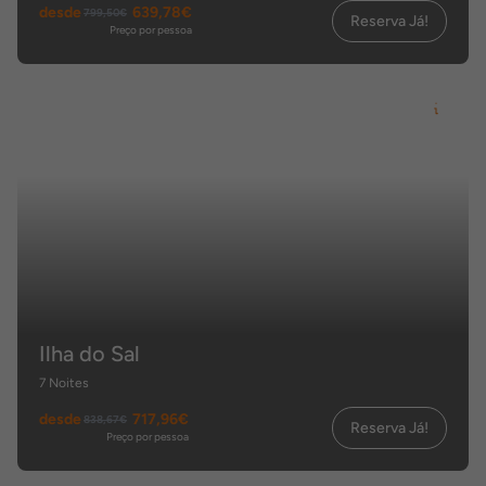
desde
639,78€
799,50€
Reserva Já!
Preço por pessoa
Ilha do Sal
7 Noites
desde
717,96€
838,67€
Reserva Já!
Preço por pessoa