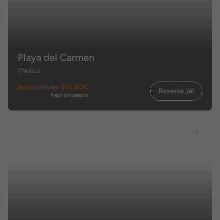
Playa del Carmen
7 Noites
desde
941,80€
1138,33€
Reserva Já!
Preço por pessoa