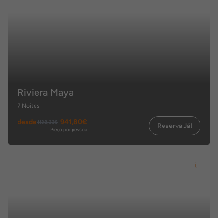
Riviera Maya
7 Noites
desde
941,80€
1138,33€
Reserva Já!
Preço por pessoa