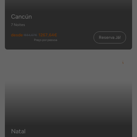
Cancún
7 Noites
desde
1267,64€
1554,67€
Reserva Já!
Preço por pessoa
Natal