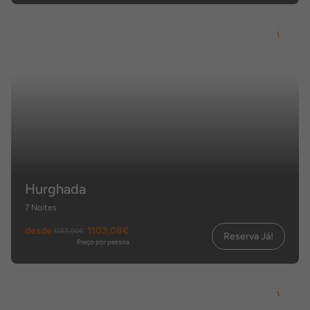
Hurghada
7 Noites
desde
1103,08€
1287,00€
Reserva Já!
Preço por pessoa