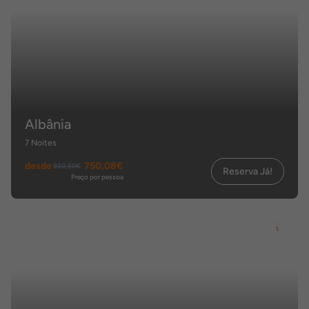
Albânia
7 Noites
desde
750,08€
930,50€
Reserva Já!
Preço por pessoa