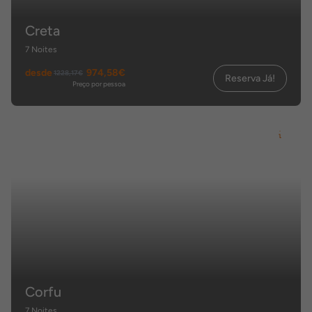
Creta
7 Noites
desde
974,58€
1228,17€
Reserva Já!
Preço por pessoa
Corfu
7 Noites