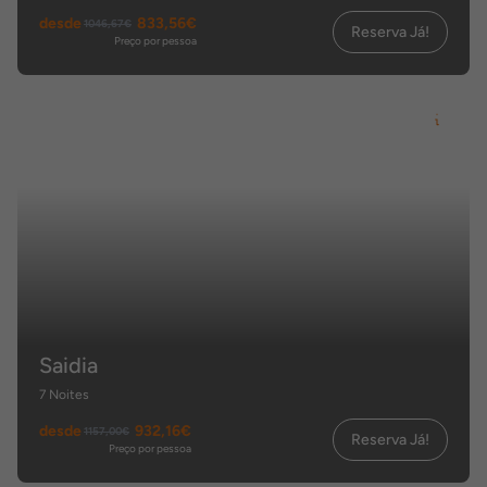
desde
833,56€
1046,67€
Reserva Já!
Preço por pessoa
Saidia
7 Noites
desde
932,16€
1157,00€
Reserva Já!
Preço por pessoa