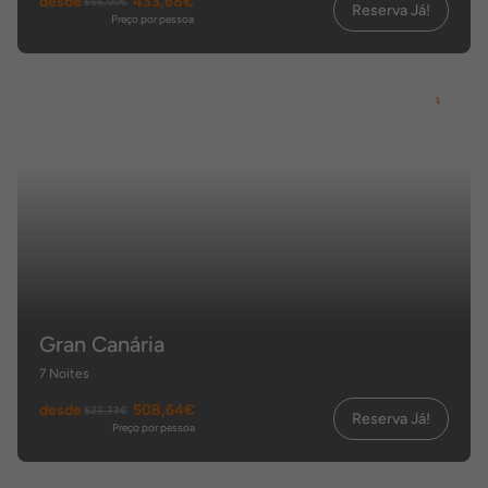
desde
433,68€
556,00€
Reserva Já!
Preço por pessoa
Gran Canária
7 Noites
desde
508,64€
623,33€
Reserva Já!
Preço por pessoa