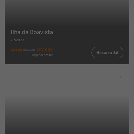
Ilha da Boavista
7 Noites
desde
767,88€
902,67€
Reserva Já!
Preço por pessoa