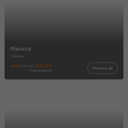
Maiorca
7 Noites
desde
544,44€
698,00€
Reserva Já!
Preço por pessoa