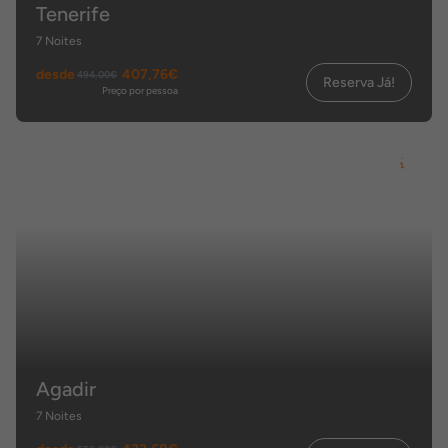
Tenerife
7 Noites
desde
407,76€
494,00€
Reserva Já!
Preço por pessoa
Agadir
7 Noites