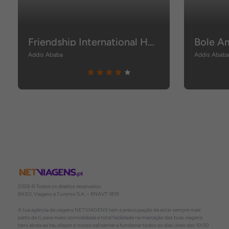
Friendship International Hotel
Bole A
Addis Ababa
Addis Abab
2026 © Todos os direitos reservados:
RASO, Viagens e Turismo S.A. – RNAVT 1819
A tua agência de viagens NETVIAGENS tem a preocupação de estar sempre mais
perto de ti, para maior comodidade e total facilidade na marcação das tuas viagens,
tens ainda ao teu dispor o nosso call center a funcionar todos os dias úteis das 10:00