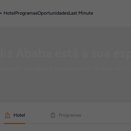
+ Hotel
Programas
Oportunidades
Last Minute
is Ababa está à sua es
nsere as tuas datas e escolhe entre 75 alojamento
Hotel
Programas