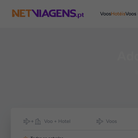
Navegação
Voos
Hotéis
Voos 
Add
I
Pesquisar
Voo + Hotel
Voos