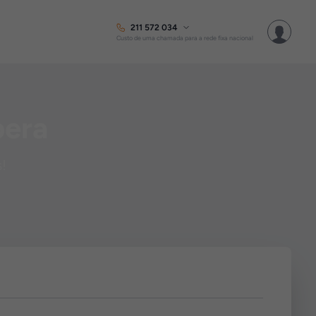
211 572 034
Custo de uma chamada para a rede fixa nacional
pera
s!