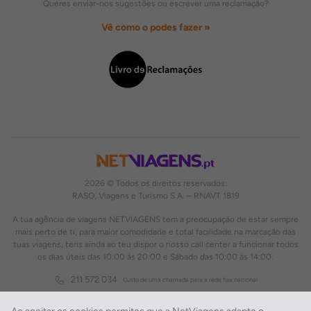
Queres enviar-nos sugestões ou escrever uma reclamação?
Vê como o podes fazer »
2026 © Todos os direitos reservados:
RASO, Viagens e Turismo S.A. – RNAVT 1819
A tua agência de viagens NETVIAGENS tem a preocupação de estar sempre
mais perto de ti, para maior comodidade e total facilidade na marcação das
tuas viagens, tens ainda ao teu dispor o nosso call center a funcionar todos
os dias úteis das 10:00 às 20:00 e Sábado das 10:00 às 14:00.
211 572 034
Custo de uma chamada para a rede fixa nacional