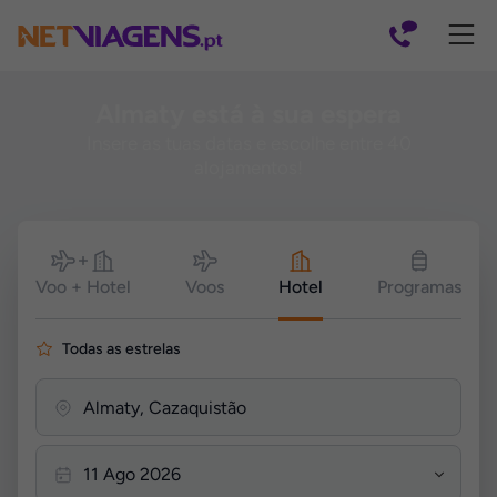
Navegação
Almaty está à sua espera
Insere as tuas datas e escolhe entre 40
alojamentos!
Pesquisar
Voo + Hotel
Voos
Hotel
Programas
Todas as estrelas