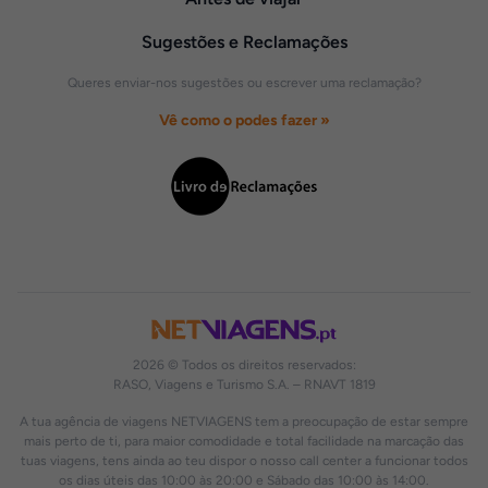
Sugestões e Reclamações
Queres enviar-nos sugestões ou escrever uma reclamação?
Vê como o podes fazer »
2026 © Todos os direitos reservados:
RASO, Viagens e Turismo S.A. – RNAVT 1819
A tua agência de viagens NETVIAGENS tem a preocupação de estar sempre
mais perto de ti, para maior comodidade e total facilidade na marcação das
tuas viagens, tens ainda ao teu dispor o nosso call center a funcionar todos
os dias úteis das 10:00 às 20:00 e Sábado das 10:00 às 14:00.