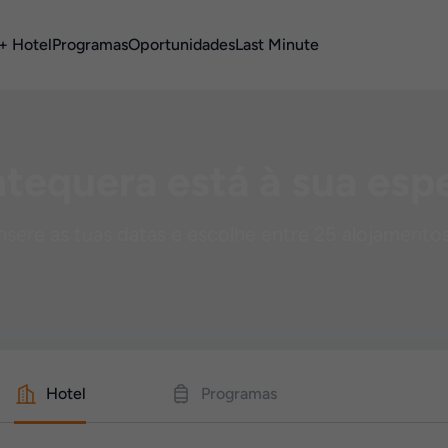
+ Hotel
Programas
Oportunidades
Last Minute
tequera está à sua esp
nsere as tuas datas e escolhe entre 25 alojamento
Hotel
Programas