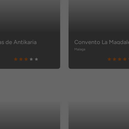
las de Antikaria
Convento La Magdal
Malaga