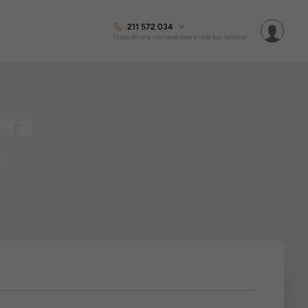
211 572 034
Custo de uma chamada para a rede fixa nacional
era
s!