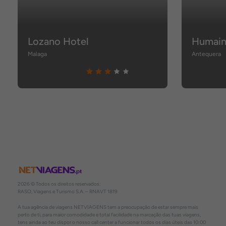
Lozano Hotel
Humai
Malaga
Antequera
2026 © Todos os direitos reservados:
RASO, Viagens e Turismo S.A. – RNAVT 1819
A tua agência de viagens NETVIAGENS tem a preocupação de estar sempre mais
perto de ti, para maior comodidade e total facilidade na marcação das tuas viagens,
tens ainda ao teu dispor o nosso call center a funcionar todos os dias úteis das 10:00