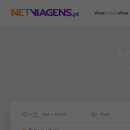
Navegação
Voos
Hotéis
Voos 
An
I
Pesquisar
Voo + Hotel
Voos