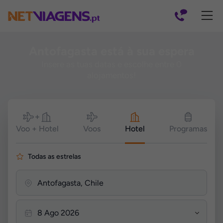
Navegação
Antofagasta está à sua espera
Insere as tuas datas e escolhe entre 0
alojamentos!
Pesquisar
Voo + Hotel
Voos
Hotel
Programas
Todas as estrelas