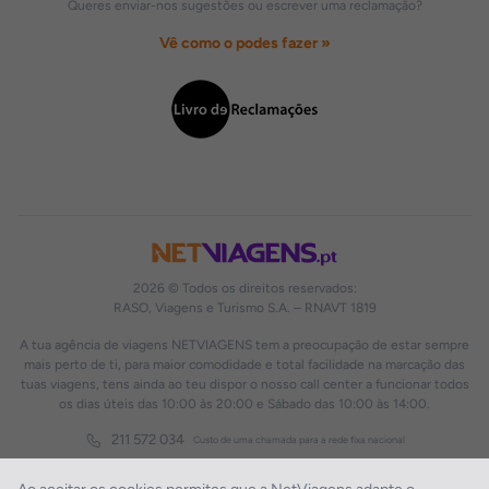
Queres enviar-nos sugestões ou escrever uma reclamação?
Vê como o podes fazer »
2026 © Todos os direitos reservados:
RASO, Viagens e Turismo S.A. – RNAVT 1819
A tua agência de viagens NETVIAGENS tem a preocupação de estar sempre
mais perto de ti, para maior comodidade e total facilidade na marcação das
tuas viagens, tens ainda ao teu dispor o nosso call center a funcionar todos
os dias úteis das 10:00 às 20:00 e Sábado das 10:00 às 14:00.
211 572 034
Custo de uma chamada para a rede fixa nacional