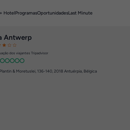
+ Hotel
Programas
Oportunidades
Last Minute
a Antwerp
ação dos viajantes Tripadvisor
Plantin & Moretuslei, 136-140
,
2018
Antuérpia, Bélgica