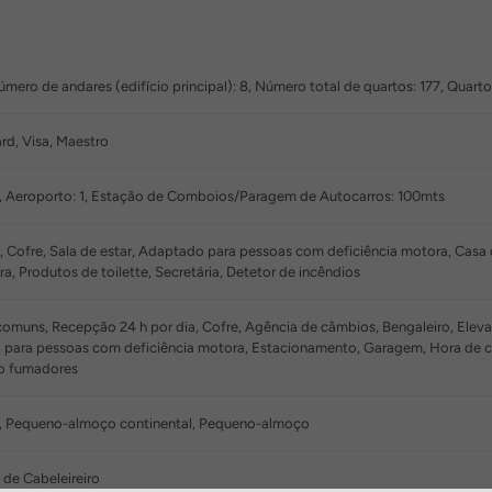
ero de andares (edifício principal): 8, Número total de quartos: 177, Quartos
rd, Visa, Maestro
, Aeroporto: 1, Estação de Comboios/Paragem de Autocarros: 100mts
r, Cofre, Sala de estar, Adaptado para pessoas com deficiência motora, Cas
a, Produtos de toilette, Secretária, Detetor de incêndios
muns, Recepção 24 h por dia, Cofre, Agência de câmbios, Bengaleiro, Elevado
 para pessoas com deficiência motora, Estacionamento, Garagem, Hora de che
ão fumadores
, Pequeno-almoço continental, Pequeno-almoço
o de Cabeleireiro