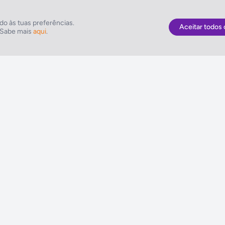
 de reuniões: 1
o às tuas preferências.
Aceitar todos 
. Sabe mais
aqui
.
As Melhores Ofertas
NETVIAGENS
Voos
Condições de Uti
Hotel
FIN e Condições 
Voo + Hotel
Informações Gera
Pacotes de Viagem
Política de Cooki
Disneyland ® Paris
Política de Privac
Seguros Web NETVIAGENS
Política do Siste
Integrado