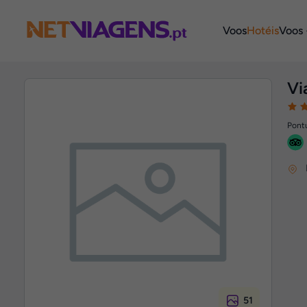
Navegação
Voos
Hotéis
Voos 
Vi
Pontu
51