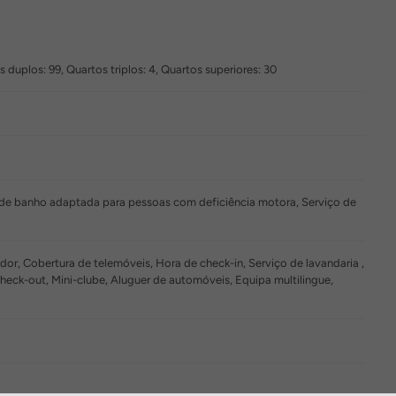
 duplos: 99, Quartos triplos: 4, Quartos superiores: 30
a de banho adaptada para pessoas com deficiência motora, Serviço de
r, Cobertura de telemóveis, Hora de check-in, Serviço de lavandaria ,
ck-out, Mini-clube, Aluguer de automóveis, Equipa multilingue,