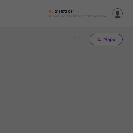
211 572 034
Custo de uma chamada para a rede fixa nacional
Mapa