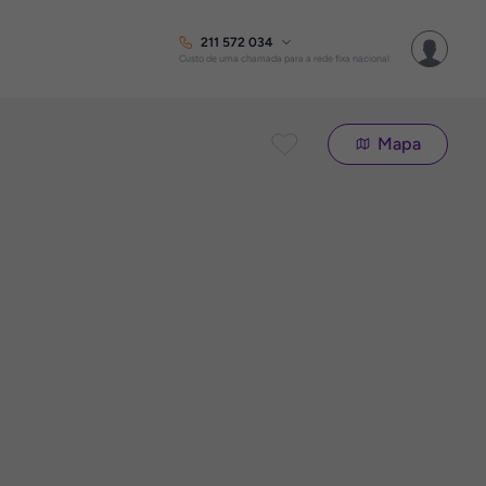
211 572 034
Custo de uma chamada para a rede fixa nacional
Mapa