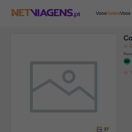
Navegação
Voos
Hotéis
Voos 
Co
Pontu
27