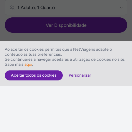
Ver Disponibilidade
Ao aceitar os cookies permites que a NetViagens adapte o
conteúdo às tuas preferências.
Se continuares a navegar aceitarás a utilização de cookies no site.
Descrição do Hotel
Sabe mais
aqui
.
Aceitar todos os cookies
Personalizar
As Melhores Ofertas
Voos
Hotel
Voo + Hotel