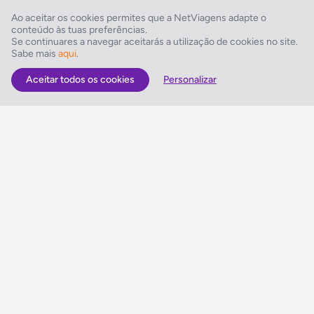
bicicletas, Wi-Fi
Ao aceitar os cookies permites que a NetViagens adapte o
conteúdo às tuas preferências.
Restaurantes/Bares
Se continuares a navegar aceitarás a utilização de cookies no site.
Sabe mais
aqui
.
Pequeno-almoço, Almoço à la carte, Jantar à la carte, Restaurante
Aceitar todos os cookies
Personalizar
As Melhores Ofertas
Voos
Hotel
Voo + Hotel
Pacotes de Viagem
Disneyland ® Paris
Seguros Web NETVIAGENS
NETVIAGENS