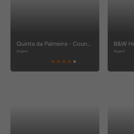
Quinta da Palmeira - Country House Retreat & Spa
B&W Ho
Arganil
Arganil