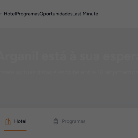
+ Hotel
Programas
Oportunidades
Last Minute
Arganil está à sua esper
Insere as tuas datas e escolhe entre 16 alojamentos
Hotel
Programas