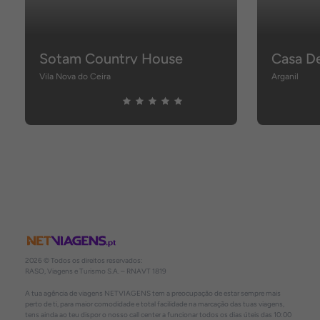
Sotam Country House
Vila Nova do Ceira
Arganil
2026 © Todos os direitos reservados:
RASO, Viagens e Turismo S.A. – RNAVT 1819
A tua agência de viagens NETVIAGENS tem a preocupação de estar sempre mais
perto de ti, para maior comodidade e total facilidade na marcação das tuas viagens,
tens ainda ao teu dispor o nosso call center a funcionar todos os dias úteis das 10:00