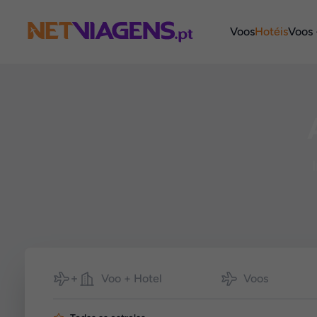
Navegação
Voos
Hotéis
Voos 
Pesquisar
Voo + Hotel
Voos