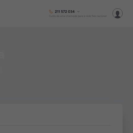
211 572 034
Custo de uma chamada para a rede fixa nacional
a
!