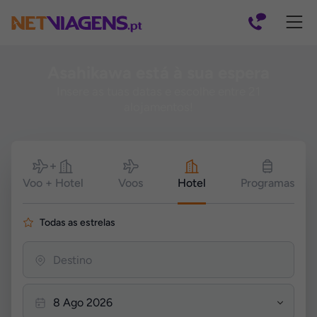
Navegação
Asahikawa está à sua espera
Insere as tuas datas e escolhe entre 21
alojamentos!
Pesquisar
Voo + Hotel
Voos
Hotel
Programas
Todas as estrelas