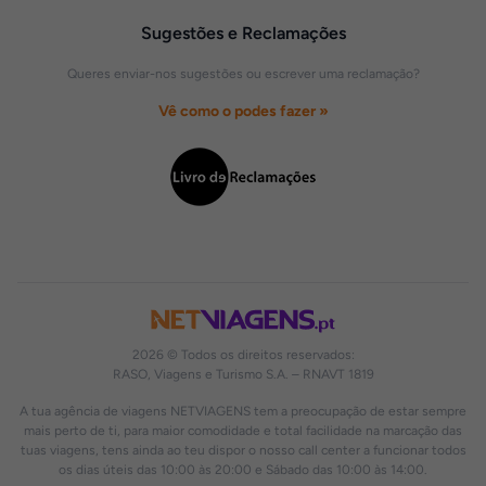
Sugestões e Reclamações
Queres enviar-nos sugestões ou escrever uma reclamação?
Vê como o podes fazer »
2026 © Todos os direitos reservados:
RASO, Viagens e Turismo S.A. – RNAVT 1819
A tua agência de viagens NETVIAGENS tem a preocupação de estar sempre
mais perto de ti, para maior comodidade e total facilidade na marcação das
tuas viagens, tens ainda ao teu dispor o nosso call center a funcionar todos
os dias úteis das 10:00 às 20:00 e Sábado das 10:00 às 14:00.