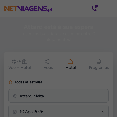
Navegação
Attard está à sua espera
Insere as tuas datas e escolhe entre 0
alojamentos!
Pesquisar
Voo + Hotel
Voos
Hotel
Programas
Todas as estrelas