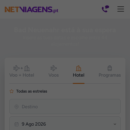
Navegação
Bad Neuenahr está à sua espera
Insere as tuas datas e escolhe entre 44
alojamentos!
Pesquisar
Voo + Hotel
Voos
Hotel
Programas
Todas as estrelas