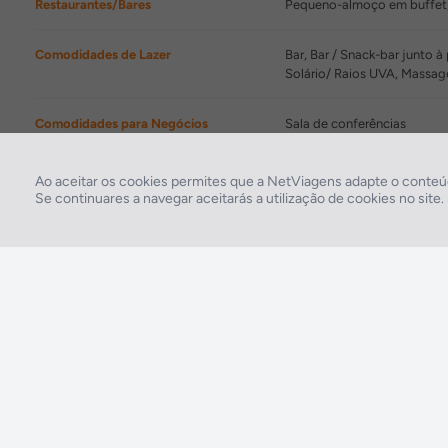
Restaurantes/Bares
Pequeno-almoço em buffet,
Comodidades de Lazer
Bar, Bar / Snack-bar junto à
Solário/ Raios UVA, Massag
Comodidades para Negócios
Sala de conferências
Instalações Desportivas
Voleibol
Ao aceitar os cookies permites que a NetViagens adapte o conteúd
Se continuares a navegar aceitarás a utilização de cookies no site
2026 © Todos os direitos reservados:
RASO, Viagens e Turismo S.A. – RNAVT 1819
A tua agência de viagens NETVIAGENS tem a preocupação de estar sempre mais
perto de ti, para maior comodidade e total facilidade na marcação das tuas viagens,
tens ainda ao teu dispor o nosso call center a funcionar todos os dias úteis das 10:00
às 20:00 e Sábado das 10:00 às 14:00.