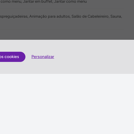
 como menu, Jantar em buffet, Jantar como menu
 Espreguiçadeiras, Animação para adultos, Salão de Cabeleireiro, Sauna,
os cookies
Personalizar
Quem somos
lização
Antes de viajar
Gerais
Sugestões e Reclamações
is
Queres enviar-nos sugestões ou escrever uma
reclamação?
es