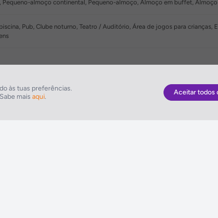
 Pequeno-almoço continental, Pequeno-almoço, Almoço em buffet, Almoço
 piscina, Pub, Clube noturno, Teatro / Auditório, Área de jogos para crianças,
ens
o às tuas preferências.
Aceitar todos 
. Sabe mais
aqui
.
As Melhores Ofertas
NETVIAGENS
Voos
Condições de Uti
Hotel
FIN e Condições 
Voo + Hotel
Informações Gera
Pacotes de Viagem
Política de Cooki