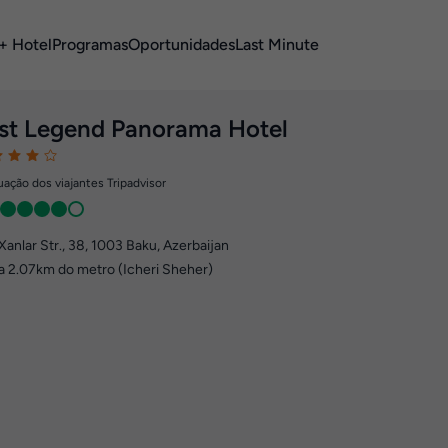
+ Hotel
Programas
Oportunidades
Last Minute
st Legend Panorama Hotel
ação dos viajantes Tripadvisor
Xanlar Str., 38
,
1003
Baku, Azerbaijan
a 2.07km do metro (Icheri Sheher)