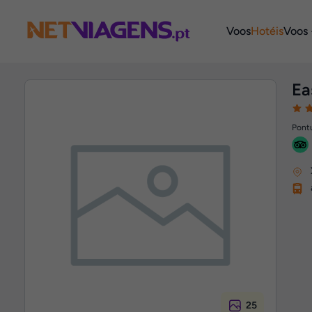
Navegação
Voos
Hotéis
Voos 
Ea
Pontu
25