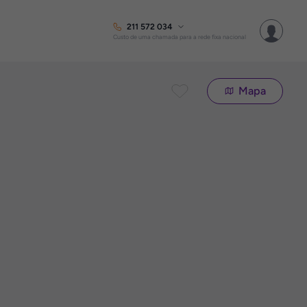
211 572 034
Custo de uma chamada para a rede fixa nacional
Mapa