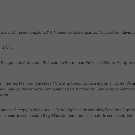
o da Última renovação: 2010, Número total de quartos: 18, Quartos individua
rd, Visa
, Paragem de Autocarros/Estação do Metro mais Próxima: 350mts, Aeroport
 Internet, Mini-bar, Cafeteira / Chaleira, Conjunto para engomar, Cofre, Vara
or cabo, Serviço de Limpeza, Sem quartos para fumadores, Sem casa de banho
otora
muns, Recepção 24 h por dia, Cofre, Agência de câmbios, Elevador, Suporte p
s animais de estimação +5 kg, Não são permitidos animais de estimação, 