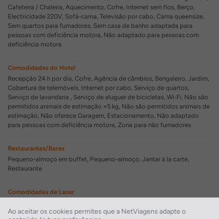
Cafeteira / Chaleira, Aquecimento, Cofre, Internet sem fios, Berço,
Electricidade 220V, Sofá-cama, Televisão por cabo, Cama queensize,
Sem quartos para fumadores, Sem casa de banho adaptada para
pessoas com deficiência motora, Não adaptado para pessoas com
deficiência motora
Comodidades do Hotel
Recepção 24 h por dia, Cofre, Agência de câmbios, Bengaleiro, Jardim,
Cobertura de telemóveis, Internet por cabo, Serviço de quartos,
Serviço de lavandaria , Serviço de aluguer de bicicletas, Wi-Fi, Não são
permitidos animais de estimação +5 kg, Não são permitidos animais de
estimação, Não oferece Garagem, Estacionamento, Não adaptado
para pessoas com deficiência motora, Zona para não fumadores
Restaurantes/Bares
Pequeno-almoço em buffet, Pequeno-almoço, Jantar à la carte,
Restaurante
Comodidades de Lazer
Sala de jogos, Área de jogos para crianças
Ao aceitar os cookies permites que a NetViagens adapte o