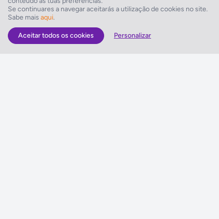
conteúdo às tuas preferências.
Instalações Desportivas
Se continuares a navegar aceitarás a utilização de cookies no site.
Sabe mais
aqui
.
Ténis de mesa, Equitação, Bilhar, Ténis
Aceitar todos os cookies
Personalizar
As Melhores Ofertas
Voos
Hotel
Voo + Hotel
Pacotes de Viagem
Disneyland ® Paris
Seguros Web NETVIAGENS
NETVIAGENS
Condições de Utilização