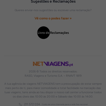
Sugestões e Reclamações
Queres enviar-nos sugestões ou escrever uma reclamação?
Vê como o podes fazer »
2026 © Todos os direitos reservados:
RASO, Viagens e Turismo S.A. – RNAVT 1819
A tua agência de viagens NETVIAGENS tem a preocupação de estar sempre
mais perto de ti, para maior comodidade e total facilidade na marcação das
tuas viagens, tens ainda ao teu dispor o nosso call center a funcionar todos
os dias úteis das 10:00 às 20:00 e Sábado das 10:00 às 14:00.
211 572 034
Custo de uma chamada para a rede fixa nacional