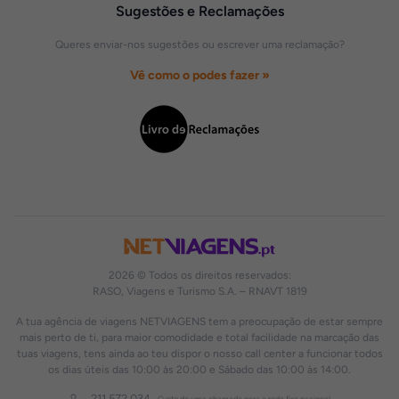
Sugestões e Reclamações
Queres enviar-nos sugestões ou escrever uma reclamação?
Vê como o podes fazer »
2026 © Todos os direitos reservados:
RASO, Viagens e Turismo S.A. – RNAVT 1819
A tua agência de viagens NETVIAGENS tem a preocupação de estar sempre
mais perto de ti, para maior comodidade e total facilidade na marcação das
tuas viagens, tens ainda ao teu dispor o nosso call center a funcionar todos
os dias úteis das 10:00 às 20:00 e Sábado das 10:00 às 14:00.
211 572 034
Custo de uma chamada para a rede fixa nacional