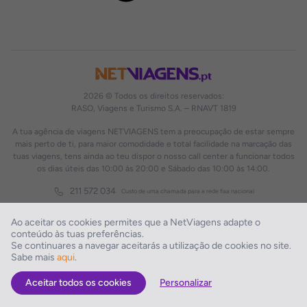
2026 © Todos os direitos reservados:
RASO, Viagens e Turismo S.A. – RNAVT 1819
A tua agência de viagens NETVIAGENS tem a preocupação de estar sempre
mais perto de ti, para maior comodidade e total facilidade na marcação das
tuas viagens, tens ainda ao teu dispor o nosso call center a funcionar todos
os dias úteis das 10:00 às 20:00 e Sábado das 10:00 às 14:00.
211 572 034
Custo de uma chamada para a rede fixa nacional
Ao aceitar os cookies permites que a NetViagens adapte o
conteúdo às tuas preferências.
Se continuares a navegar aceitarás a utilização de cookies no site.
Sabe mais
aqui
.
Aceitar todos os cookies
Personalizar