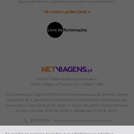
Queres enviar-nos sugestões ou escrever uma reclamação?
Vê como o podes fazer »
2026 © Todos os direitos reservados:
RASO, Viagens e Turismo S.A. – RNAVT 1819
A tua agência de viagens NETVIAGENS tem a preocupação de estar sempre
mais perto de ti, para maior comodidade e total facilidade na marcação das
tuas viagens, tens ainda ao teu dispor o nosso call center a funcionar todos
os dias úteis das 10:00 às 20:00 e Sábado das 10:00 às 14:00.
211 572 034
Custo de uma chamada para a rede fixa nacional