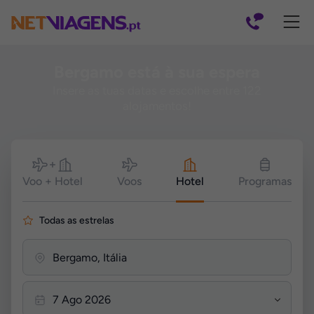
Navegação
Bergamo está à sua espera
Insere as tuas datas e escolhe entre 122
alojamentos!
Pesquisar
Voo + Hotel
Voos
Hotel
Programas
Todas as estrelas