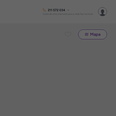
211 572 034
Custo de uma chamada para a rede fixa nacional
Mapa