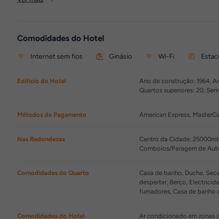
Comodidades do Hotel
Internet sem fios
Ginásio
Wi-Fi
Estac
Edifício do Hotel
Ano de construção: 1964, An
Quartos superiores: 20, Se
Métodos de Pagamento
American Express, MasterCar
Nas Redondezas
Centro da Cidade: 25000mt
Comboios/Paragem de Autoc
Comodidades do Quarto
Casa de banho, Duche, Secad
despertar, Berço, Electrici
fumadores, Casa de banho 
Comodidades do Hotel
Ar condicionado em zonas co