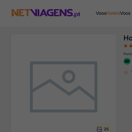
Navegação
Voos
Hotéis
Voos 
Ho
Pontu
25