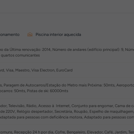
ionamento
Piscina interior aquecida
o da Última renovação: 2014, Número de andares (edifício principal): 9, Númer
m quartos comunicantes
d, Visa, Maestro, Visa Electron, EuroCard
s, Paragem de Autocarros/Estação do Metro mais Próxima: 50mts, Aeroport
arros: 50mts, Pistas de ski: 60000mts
or, Televisão, Rádio, Acesso à Internet, Conjunto para engomar, Cama de cas
dade 220V, Relógio despertador, Secretária, Roupão, Espelho de maquilhagem,
adaptada para pessoas com deficiência motora, Adaptado para pessoas com
muns, Recepção 24 h por dia, Cofre, Bengaleiro, Elevador, Café, Jardim, Terr