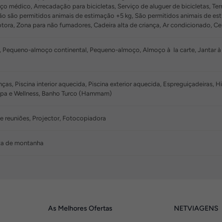
iço médico, Arrecadação para bicicletas, Serviço de aluguer de bicicletas, Terr
 Não são permitidos animais de estimação +5 kg, São permitidos animais de 
tora, Zona para não fumadores, Cadeira alta de criança, Ar condicionado, C
Pequeno-almoço continental, Pequeno-almoço, Almoço à la carte, Jantar à la
anças, Piscina interior aquecida, Piscina exterior aquecida, Espreguiçadeira
 Spa e Wellness, Banho Turco (Hammam)
de reuniões, Projector, Fotocopiadora
eta de montanha
As Melhores Ofertas
NETVIAGENS