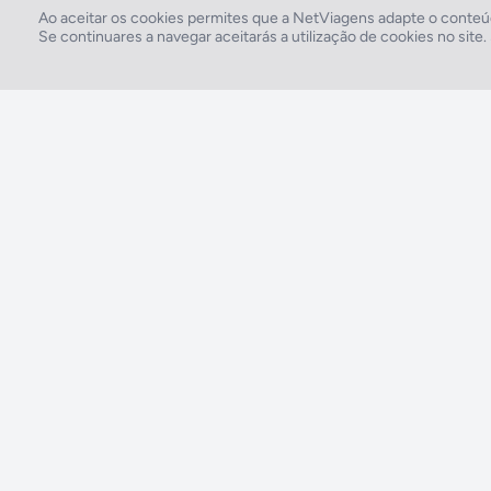
Instalações Desportivas
Banana Boat, Mota de água,
Ao aceitar os cookies permites que a NetViagens adapte o conteúd
Se continuares a navegar aceitarás a utilização de cookies no site
2026 © Todos os direitos reservados:
RASO, Viagens e Turismo S.A. – RNAVT 1819
A tua agência de viagens NETVIAGENS tem a preocupação de estar sempre mais
perto de ti, para maior comodidade e total facilidade na marcação das tuas viagens,
tens ainda ao teu dispor o nosso call center a funcionar todos os dias úteis das 10:00
às 20:00 e Sábado das 10:00 às 14:00.
211 572 034
Custo de uma chamada para a rede fixa nacional