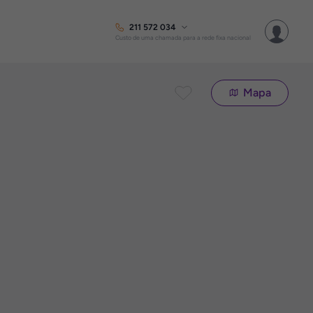
211 572 034
Custo de uma chamada para a rede fixa nacional
Mapa