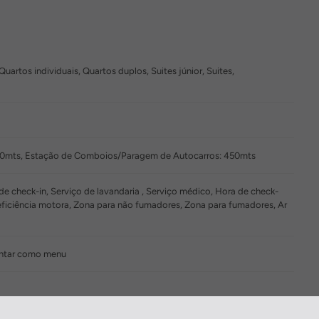
uartos individuais, Quartos duplos, Suites júnior, Suites,
350mts, Estação de Comboios/Paragem de Autocarros: 450mts
e check-in, Serviço de lavandaria , Serviço médico, Hora de check-
eficiência motora, Zona para não fumadores, Zona para fumadores, Ar
Jantar como menu