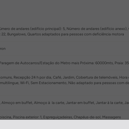
ero de andares (edifício principal): 5, Número de andares (edifício anexo), Q
: 22, Bungalows, Quartos adaptados para pessoas com deficiência motora
tron
 Paragem de Autocarros/Estação do Metro mais Próxima: 60000mts, Praia: 
muns, Recepção 24 h por dia, Café, Jardim, Cobertura de telemóveis, Hora d
pa multilingue, Wi-Fi, Sem Estacionamento, Não adaptado para pessoas com d
Almoço em buffet, Almoço à la carte, Jantar em buffet, Jantar à la carte, 
 piscina, Piscina exterior: 1, Espreguiçadeiras, Chapéus-de-sol, Massagens