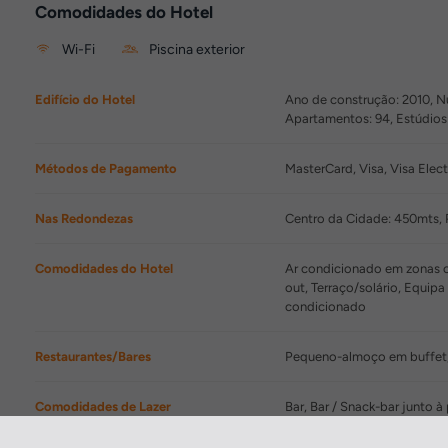
Comodidades do Hotel
Wi-Fi
Piscina exterior
Edifício do Hotel
Ano de construção: 2010, Núm
Apartamentos: 94, Estúdios
Métodos de Pagamento
MasterCard, Visa, Visa Elec
Nas Redondezas
Centro da Cidade: 450mts,
Comodidades do Hotel
Ar condicionado em zonas co
out, Terraço/solário, Equi
condicionado
Restaurantes/Bares
Pequeno-almoço em buffet, 
Comodidades de Lazer
Bar, Bar / Snack-bar junto à