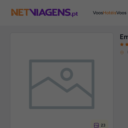
Navegação
Voos
Hotéis
Voos 
Em
23