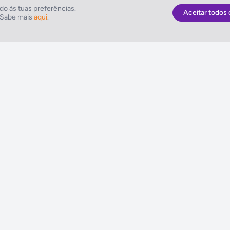
 Mergulho, Windsurf
o às tuas preferências.
Aceitar todos 
. Sabe mais
aqui
.
As Melhores Ofertas
NETVIAGENS
Voos
Condições de Uti
Hotel
FIN e Condições 
Voo + Hotel
Informações Gera
Pacotes de Viagem
Política de Cooki
Disneyland ® Paris
Política de Privac
Seguros Web NETVIAGENS
Política do Siste
Integrado