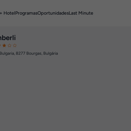
+ Hotel
Programas
Oportunidades
Last Minute
berli
Bulgaria
,
8277
Bourgas, Bulgária