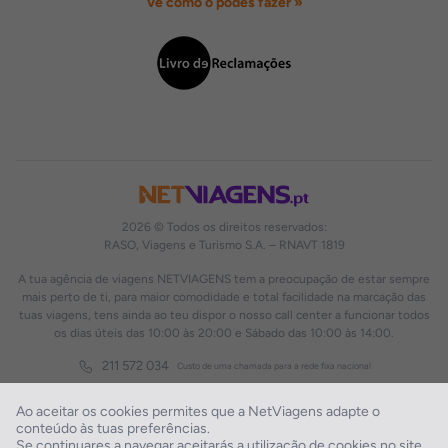
Vê como o podes fazer »
2026 © Todos os direitos reservados:
RASO, Viagens e Turismo S.A. – RNAVT 1819
A tua agência de viagens NETVIAGENS tem a preocupação de estar sempre
mais perto de ti, para maior comodidade e total facilidade na marcação das
tuas viagens, tens ainda ao teu dispor o nosso call center a funcionar todos
os dias úteis das 10:00 às 20:00 e Sábado das 10:00 às 14:00.
211 572 034
Custo de uma chamada para a rede fixa nacional
Ao aceitar os cookies permites que a NetViagens adapte o
conteúdo às tuas preferências.
Se continuares a navegar aceitarás a utilização de cookies no site.