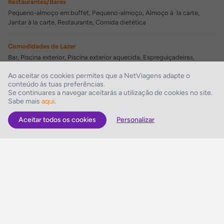
Restaurantes/Bares
Pequeno-almoço em buffet, Pequeno-almoço, Almoço à la carte,
Jantar à la carte, Restaurante, Comida dietética
Comodidades de Lazer
Bar, Piscina exterior, Piscina exterior aquecida, Espreguiçadeiras,
Chapéus-de-sol, Sauna, Massagens, Ofertas de Spa
Ao aceitar os cookies permites que a NetViagens adapte o
conteúdo às tuas preferências.
Comodidades para Negócios
Se continuares a navegar aceitarás a utilização de cookies no site.
Sabe mais
aqui
.
Sala de conferências
Aceitar todos os cookies
Personalizar
As Melhores Ofertas
Voos
Hotel
Voo + Hotel