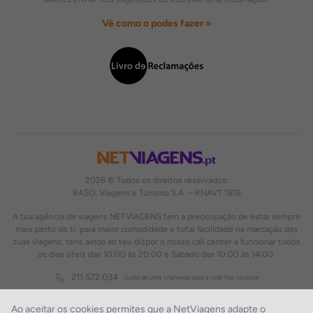
Vê como o podes fazer »
2026 © Todos os direitos reservados:
RASO, Viagens e Turismo S.A. – RNAVT 1819
A tua agência de viagens NETVIAGENS tem a preocupação de estar sempre
mais perto de ti, para maior comodidade e total facilidade na marcação das
tuas viagens, tens ainda ao teu dispor o nosso call center a funcionar todos
os dias úteis das 10:00 às 20:00 e Sábado das 10:00 às 14:00.
211 572 034
Custo de uma chamada para a rede fixa nacional
Ao aceitar os cookies permites que a NetViagens adapte o