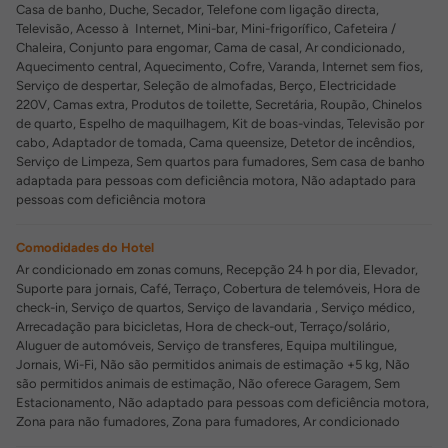
Casa de banho, Duche, Secador, Telefone com ligação directa,
Televisão, Acesso à Internet, Mini-bar, Mini-frigorífico, Cafeteira /
Chaleira, Conjunto para engomar, Cama de casal, Ar condicionado,
Aquecimento central, Aquecimento, Cofre, Varanda, Internet sem fios,
Serviço de despertar, Seleção de almofadas, Berço, Electricidade
220V, Camas extra, Produtos de toilette, Secretária, Roupão, Chinelos
de quarto, Espelho de maquilhagem, Kit de boas-vindas, Televisão por
cabo, Adaptador de tomada, Cama queensize, Detetor de incêndios,
Serviço de Limpeza, Sem quartos para fumadores, Sem casa de banho
adaptada para pessoas com deficiência motora, Não adaptado para
pessoas com deficiência motora
Comodidades do Hotel
Ar condicionado em zonas comuns, Recepção 24 h por dia, Elevador,
Suporte para jornais, Café, Terraço, Cobertura de telemóveis, Hora de
check-in, Serviço de quartos, Serviço de lavandaria , Serviço médico,
Arrecadação para bicicletas, Hora de check-out, Terraço/solário,
Aluguer de automóveis, Serviço de transferes, Equipa multilingue,
Jornais, Wi-Fi, Não são permitidos animais de estimação +5 kg, Não
são permitidos animais de estimação, Não oferece Garagem, Sem
Estacionamento, Não adaptado para pessoas com deficiência motora,
Zona para não fumadores, Zona para fumadores, Ar condicionado