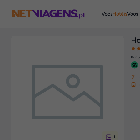
Navegação
Voos
Hotéis
Voos 
Ho
Pontu
1