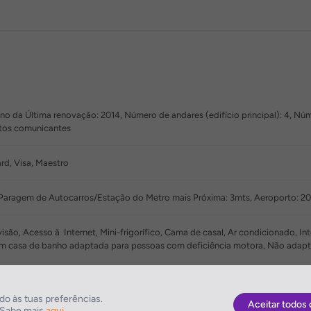
 da Última renovação: 2014, Número de andares (edifício principal): 4, Número
rtos comunicantes
rd, Visa, Maestro
 Paragem de Autocarros/Estação do Metro mais Próxima: 3mts, Aeroporto:
isão, Acesso à Internet, Mini-frigorífico, Cama de casal, Ar condicionado, I
em casa de banho adaptada para pessoas com deficiência motora, Não adapt
Fi, Não são permitidos animais de estimação +5 kg, Não são permitidos an
 deficiência motora
o às tuas preferências.
Aceitar todos 
. Sabe mais
aqui
.