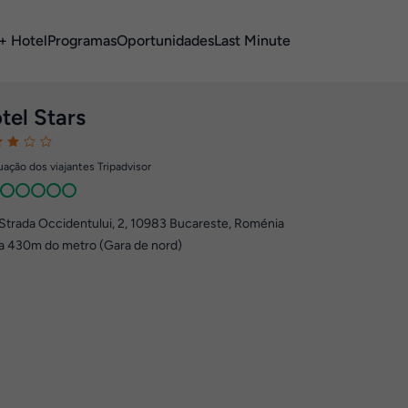
+ Hotel
Programas
Oportunidades
Last Minute
tel Stars
ação dos viajantes Tripadvisor
Strada Occidentului, 2
,
10983
Bucareste, Roménia
a 430m do metro (Gara de nord)