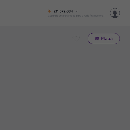
211 572 034
Custo de uma chamada para a rede fixa nacional
Mapa