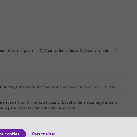
 total de quartos: 17, Quartos individuais: 3, Quartos duplos: 11,
 20000mts, Estação de Comboios/Paragem de Autocarros: 500mts
nternet sem fios, Chinelos de quarto, Espelho de maquilhagem, Sem
ado para pessoas com deficiência motora
imais de estimação, Não oferece Garagem, Sem Estacionamento, Não
os cookies
Personalizar