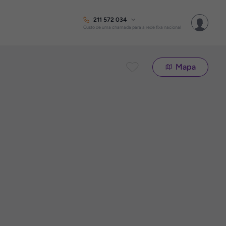
211 572 034
Custo de uma chamada para a rede fixa nacional
Mapa