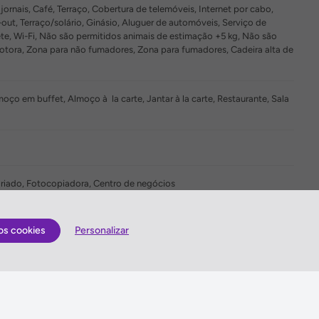
rnais, Café, Terraço, Cobertura de telemóveis, Internet por cabo,
-out, Terraço/solário, Ginásio, Aluguer de automóveis, Serviço de
uete, Wi-Fi, Não são permitidos animais de estimação +5 kg, Não são
tora, Zona para não fumadores, Zona para fumadores, Cadeira alta de
em buffet, Almoço à la carte, Jantar à la carte, Restaurante, Sala
tariado, Fotocopiadora, Centro de negócios
os cookies
Personalizar
Quem somos