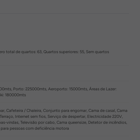
ro total de quartos: 63, Quartos superiores: 55, Sem quartos
00mts, Porto: 225000mts, Aeroporto: 15000mts, Áreas de Lazer:
ski: 180000mts
bar, Cafeteira / Chaleira, Conjunto para engomar, Cama de casal, Cama
erraço, Internet sem fios, Serviço de despertar, Electricidade 220V,
boas-vindas, Televisão por cabo, Cama queensize, Detetor de incêndios,
 para pessoas com deficiência motora