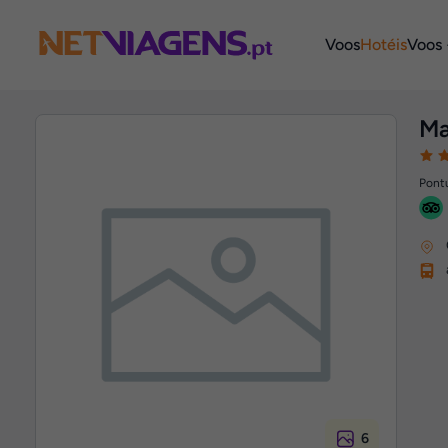
Navegação
Voos
Hotéis
Voos 
Ma
Pontu
6