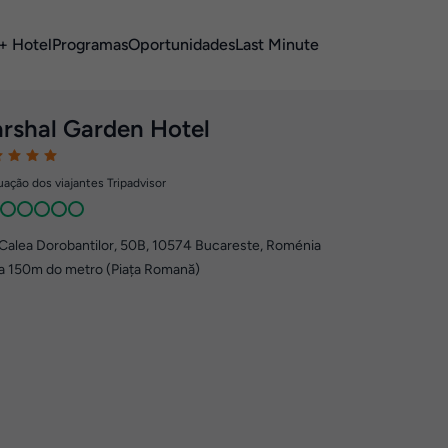
+ Hotel
Programas
Oportunidades
Last Minute
rshal Garden Hotel
ação dos viajantes Tripadvisor
Calea Dorobantilor, 50B
,
10574
Bucareste, Roménia
a 150m do metro (Piața Romană)