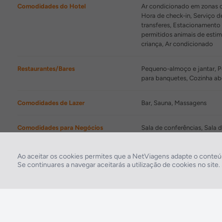
Comodidades do Hotel
Ar condicionado em zonas co
Hora de check-in, Serviço d
transferes, Estacionamento 
permitidos animais de esti
criança, Ar condicionado
Restaurantes/Bares
Pequeno-almoço e jantar, P
para banquetes, Cozinha ab
Comodidades de Lazer
Bar, Sauna, Massagens
Comodidades para Negócios
Sala de conferências, Sala 
Instalações Desportivas
Fitness
Ao aceitar os cookies permites que a NetViagens adapte o conteúd
Se continuares a navegar aceitarás a utilização de cookies no site