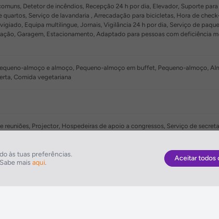
muns, Detetor de incêndios, Recepção 24 h por dia, Elevador, Suporte para jo
e quartos, Serviço de lavandaria , Arrecadação para bicicletas, Hora de check
vigiado, Equipa multilingue, Jornais, Vigilância 24 h por dia, Serviço de paq
mação, Garagem, Estacionamento, Adaptado para pessoas com deficiência mo
equeno-almoço e almoço, Pequeno-almoço em buffet, Pequeno-almoço, Almoço 
erta, Comida vegetariana
de reuniões, Projector, Hospedeiras de apoio a congressos, Serviço de secre
o às tuas preferências.
Aceitar todos 
. Sabe mais
aqui
.
As Melhores Ofertas
NETVIAGENS