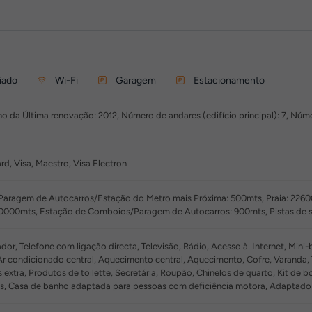
iado
Wi-Fi
Garagem
Estacionamento
o da Última renovação: 2012, Número de andares (edifício principal): 7, Núme
d, Visa, Maestro, Visa Electron
Paragem de Autocarros/Estação do Metro mais Próxima: 500mts, Praia: 2260
0000mts, Estação de Comboios/Paragem de Autocarros: 900mts, Pistas de 
or, Telefone com ligação directa, Televisão, Rádio, Acesso à Internet, Mini-
 Ar condicionado central, Aquecimento central, Aquecimento, Cofre, Varanda, T
extra, Produtos de toilette, Secretária, Roupão, Chinelos de quarto, Kit de 
s, Casa de banho adaptada para pessoas com deficiência motora, Adaptado