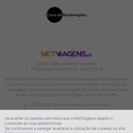
2026 © Todos os direitos reservados:
RASO, Viagens e Turismo S.A. – RNAVT 1819
A tua agência de viagens NETVIAGENS tem a preocupação de estar sempre
mais perto de ti, para maior comodidade e total facilidade na marcação das
tuas viagens, tens ainda ao teu dispor o nosso call center a funcionar todos
os dias úteis das 10:00 às 20:00 e Sábado das 10:00 às 14:00.
211 572 034
Custo de uma chamada para a rede fixa nacional
Ao aceitar os cookies permites que a NetViagens adapte o
conteúdo às tuas preferências.
Se continuares a navegar aceitarás a utilização de cookies no site.