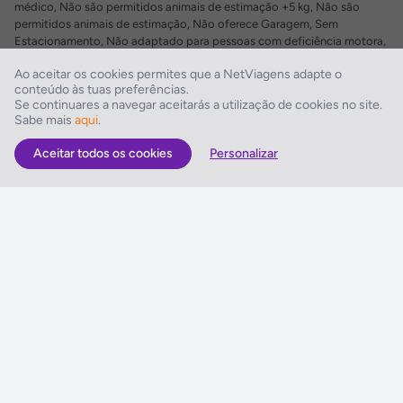
médico, Não são permitidos animais de estimação +5 kg, Não são
permitidos animais de estimação, Não oferece Garagem, Sem
Estacionamento, Não adaptado para pessoas com deficiência motora,
Certificação no âmbito COVID
Ao aceitar os cookies permites que a NetViagens adapte o
conteúdo às tuas preferências.
Restaurantes/Bares
Se continuares a navegar aceitarás a utilização de cookies no site.
Sabe mais
aqui
.
Pequeno-almoço em buffet
Aceitar todos os cookies
Personalizar
As Melhores Ofertas
Voos
Hotel
Voo + Hotel
Pacotes de Viagem
Disneyland ® Paris
Seguros Web NETVIAGENS