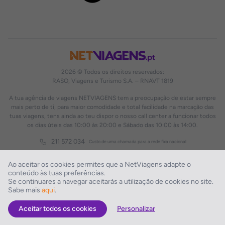
2026 © Todos os direitos reservados:
RASO, Viagens e Turismo S.A. – RNAVT 1819
A tua agência de viagens NETVIAGENS tem a preocupação de estar sempre
mais perto de ti, para maior comodidade e total facilidade na marcação das
tuas viagens, tens ainda ao teu dispor o nosso call center a funcionar todos
os dias úteis das 10:00 às 20:00 e Sábado das 10:00 às 14:00.
211 572 034
Custo de uma chamada para a rede fixa nacional
Ao aceitar os cookies permites que a NetViagens adapte o
conteúdo às tuas preferências.
Se continuares a navegar aceitarás a utilização de cookies no site.
Sabe mais
aqui
.
Aceitar todos os cookies
Personalizar