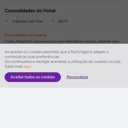
Comodidades do Hotel
Internet sem fios
Wi-Fi
Comodidades do Quarto
Cofre, Adaptado para pessoas com deficiência motora, Internet sem
fios
Ao aceitar os cookies permites que a NetViagens adapte o
conteúdo às tuas preferências.
Comodidades do Hotel
Se continuares a navegar aceitarás a utilização de cookies no site.
Sabe mais
aqui
.
Lavandaria, Wi-Fi
Aceitar todos os cookies
Personalizar
As Melhores Ofertas
Voos
Hotel