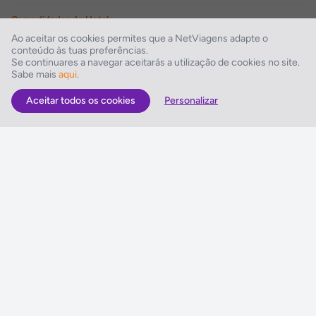
Comodidades do Hotel
Recepção 24 h por dia, Elevador, Wi-Fi, Não são permitidos animais de
Ao aceitar os cookies permites que a NetViagens adapte o
estimação +5 kg, Não são permitidos animais de estimação, Não
conteúdo às tuas preferências.
oferece Garagem, Sem Estacionamento, Não adaptado para pessoas
Se continuares a navegar aceitarás a utilização de cookies no site.
Sabe mais
aqui
.
com deficiência motora
Aceitar todos os cookies
Personalizar
As Melhores Ofertas
Voos
Hotel
Voo + Hotel
Pacotes de Viagem
Disneyland ® Paris
Seguros Web NETVIAGENS