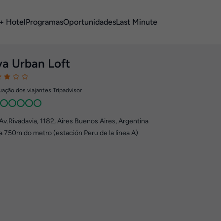
+ Hotel
Programas
Oportunidades
Last Minute
va Urban Loft
ação dos viajantes Tripadvisor
Av.Rivadavia, 1182
,
Aires
Buenos Aires, Argentina
a 750m do metro (estación Peru de la linea A)