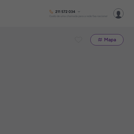
211 572 034
Custo de uma chamada para a rede fixa nacional
Mapa