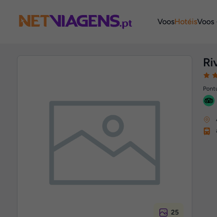
Navegação
Voos
Hotéis
Voos 
Ri
Pontu
25