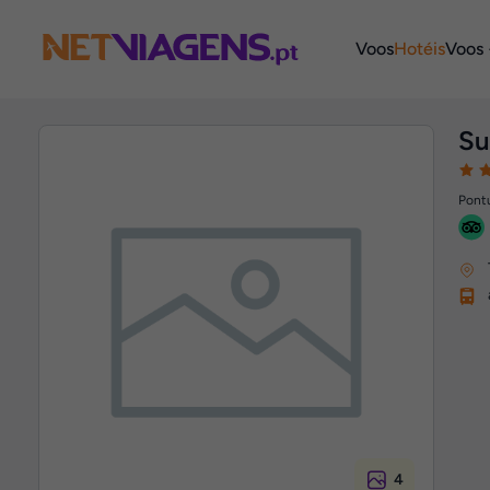
Navegação
Voos
Hotéis
Voos 
Su
Pontu
4