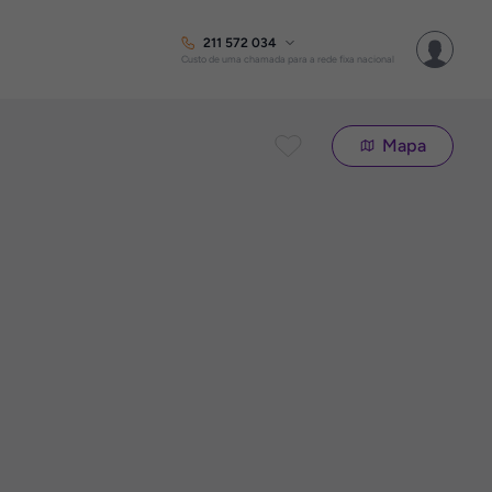
211 572 034
Custo de uma chamada para a rede fixa nacional
Mapa