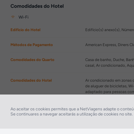
Comodidades do Hotel
Wi-Fi
Edifício do Hotel
Edifício(s) anexo(s), Númer
Métodos de Pagamento
American Express, Diners Cl
Comodidades do Quarto
Casa de banho, Duche, Banhe
casal, Ar condicionado, Aq
Comodidades do Hotel
Ar condicionado em zonas co
de aluguer de bicicletas, 
adaptado para pessoas com 
Restaurantes/Bares
Restaurante
Ao aceitar os cookies permites que a NetViagens adapte o conteúd
Se continuares a navegar aceitarás a utilização de cookies no site