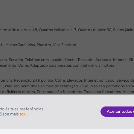
o total de quartos: 48, Quartos individuais: 7, Quartos duplos: 30, Suites jú
ub, MasterCard, Visa, Maestro, Visa Electron
ira, Secador, Telefone com ligação directa, Televisão, Acesso à Internet, Ki
uecimento, Cofre, Adaptado para pessoas com deficiência motora
muns, Recepção 24 h por dia, Cofre, Elevador, Internet por cabo, Serviço de 
Wi-Fi, Não são permitidos animais de estimação +5 kg, Não são permitidos a
deficiência motora, Zona para não fumadores, Zona para fumadores, Ar co
o às tuas preferências.
Aceitar todos 
. Sabe mais
aqui
.