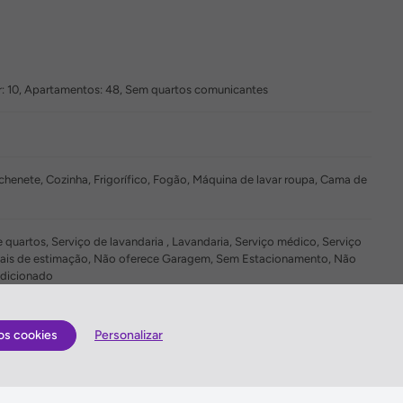
nior: 10, Apartamentos: 48, Sem quartos comunicantes
tchenete, Cozinha, Frigorífico, Fogão, Máquina de lavar roupa, Cama de
quartos, Serviço de lavandaria , Lavandaria, Serviço médico, Serviço
nimais de estimação, Não oferece Garagem, Sem Estacionamento, Não
ndicionado
os cookies
Personalizar