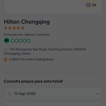
58
Hilton Chongqing
Pontuação dos viajantes Tripadvisor
139 Zhongshan San Road, Yuzhong District
,
400015
Chongqing, China
a 280m do metro (Lianglukou)
Consulta preços para este hotel!