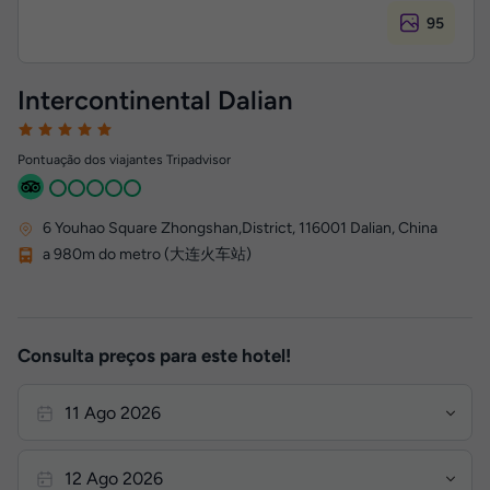
95
Intercontinental Dalian
Pontuação dos viajantes Tripadvisor
6 Youhao Square Zhongshan,District
,
116001
Dalian, China
a 980m do metro (大连火车站)
Consulta preços para este hotel!