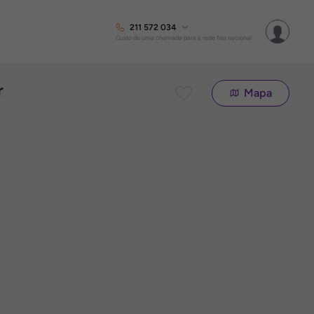
211 572 034
Custo de uma chamada para a rede fixa nacional
r
Mapa