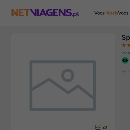
Navegação
Voos
Hotéis
Voos 
Sp
Pontu
29