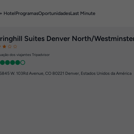
+ Hotel
Programas
Oportunidades
Last Minute
ringhill Suites Denver North/Westminste
ação dos viajantes Tripadvisor
6845 W. 103Rd Avenue
,
CO 80221
Denver, Estados Unidos da América