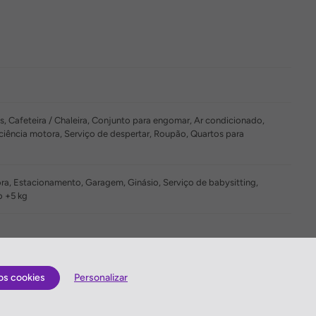
s, Cafeteira / Chaleira, Conjunto para engomar, Ar condicionado,
iência motora, Serviço de despertar, Roupão, Quartos para
ora, Estacionamento, Garagem, Ginásio, Serviço de babysitting,
o +5 kg
os cookies
Personalizar