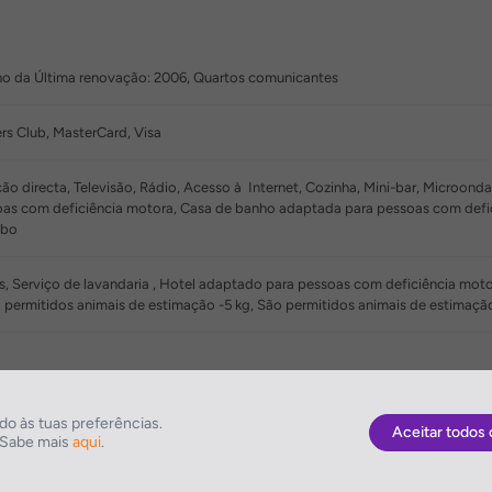
no da Última renovação: 2006, Quartos comunicantes
rs Club, MasterCard, Visa
ão directa, Televisão, Rádio, Acesso à Internet, Cozinha, Mini-bar, Microonda
as com deficiência motora, Casa de banho adaptada para pessoas com defic
abo
s, Serviço de lavandaria , Hotel adaptado para pessoas com deficiência mot
 permitidos animais de estimação -5 kg, São permitidos animais de estimaçã
o às tuas preferências.
Aceitar todos 
. Sabe mais
aqui
.