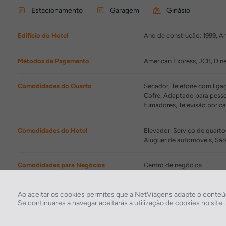
Estacionamento
Garagem
Ginásio
Edifício do Hotel
Ano de construção: 1999, A
Métodos de Pagamento
American Express, JCB, Dine
Comodidades do Quarto
Secador, Telefone com ligaç
Cofre, Adaptado para pesso
fumadores, Televisão por c
Comodidades do Hotel
Elevador, Serviço de quarto
Aluguer de automóveis, São
Comodidades para Negócios
Centro de negócios
Comodidades de Lazer
Sauna, Salão de Beleza
Ao aceitar os cookies permites que a NetViagens adapte o conteúd
Se continuares a navegar aceitarás a utilização de cookies no site