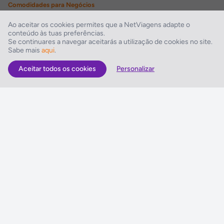
Comodidades para Negócios
Sala de conferências, Sala de reuniões, Centro de negócios
Ao aceitar os cookies permites que a NetViagens adapte o
conteúdo às tuas preferências.
Instalações Desportivas
Se continuares a navegar aceitarás a utilização de cookies no site.
Sabe mais
aqui
.
Fitness, Golfe
Aceitar todos os cookies
Personalizar
As Melhores Ofertas
Voos
Hotel
Voo + Hotel
Pacotes de Viagem
Disneyland ® Paris
Seguros Web NETVIAGENS