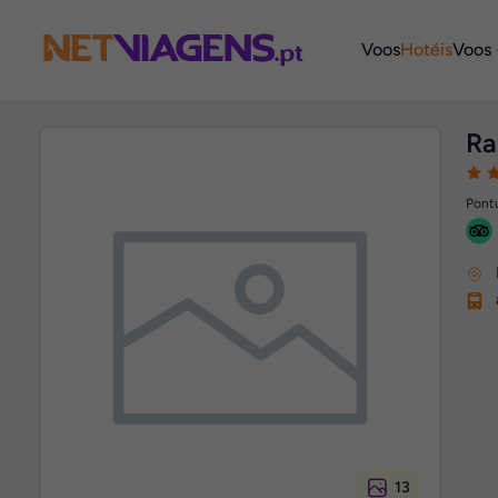
Navegação
Voos
Hotéis
Voos 
Ra
Pontu
13