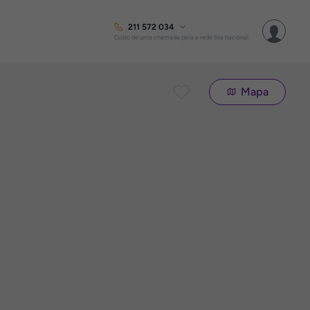
211 572 034
Custo de uma chamada para a rede fixa nacional
Mapa