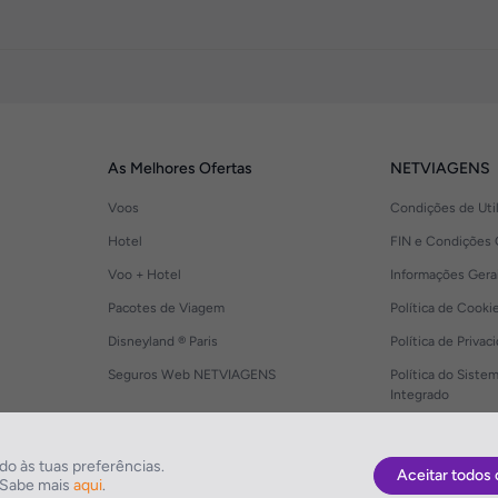
As Melhores Ofertas
NETVIAGENS
Voos
Condições de Uti
Hotel
FIN e Condições 
Voo + Hotel
Informações Gera
Pacotes de Viagem
Política de Cooki
Disneyland ® Paris
Política de Privac
Seguros Web NETVIAGENS
Política do Siste
Integrado
o às tuas preferências.
Aceitar todos 
. Sabe mais
aqui
.