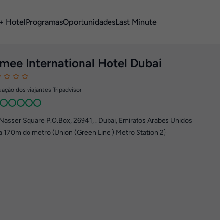
+ Hotel
Programas
Oportunidades
Last Minute
mee International Hotel Dubai
ação dos viajantes Tripadvisor
Nasser Square P.O.Box, 26941
,
.
Dubai, Emiratos Arabes Unidos
a 170m do metro (Union (Green Line ) Metro Station 2)