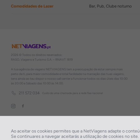
Comodidades de Lazer
Bar, Pub, Clube noturno
2026 © Todos os direitos reservados:
RASO, Viagens e Turismo S.A. – RNAVT 1819
A tua agência de viagens NETVIAGENS tem a preocupação de estar sempre mais
perto de ti, para maior comodidade e total facilidade na marcação das tuas viagens,
tens ainda ao teu dispor o nosso call center a funcionar todos os dias úteis das 10:00
às 20:00 e Sábado das 10:00 às 14:00.
211 572 034
Custo de uma chamada para a rede fixa nacional
Ao aceitar os cookies permites que a NetViagens adapte o conteúd
Se continuares a navegar aceitarás a utilização de cookies no site