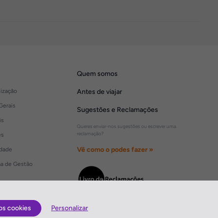
Quem somos
lização
Antes de viajar
Gerais
Sugestões e Reclamações
is
Queres enviar-nos sugestões ou escrever uma
reclamação?
es
Vê como o podes fazer »
idade
ma de Gestão
os cookies
Personalizar