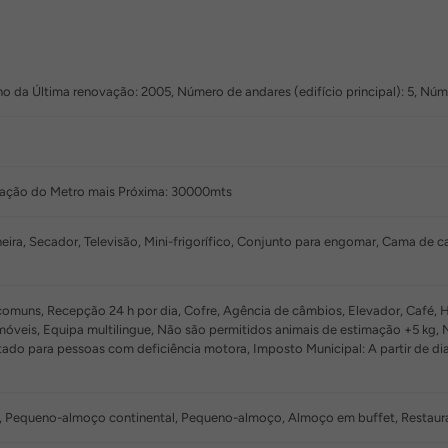
o da Última renovação: 2005, Número de andares (edifício principal): 5, Nú
ação do Metro mais Próxima: 30000mts
ira, Secador, Televisão, Mini-frigorífico, Conjunto para engomar, Cama de c
muns, Recepção 24 h por dia, Cofre, Agência de câmbios, Elevador, Café, Ho
móveis, Equipa multilingue, Não são permitidos animais de estimação +5 kg,
do para pessoas com deficiência motora, Imposto Municipal: A partir de di
 Pequeno-almoço continental, Pequeno-almoço, Almoço em buffet, Restaur